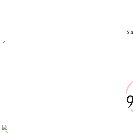
Sit
<--
-->