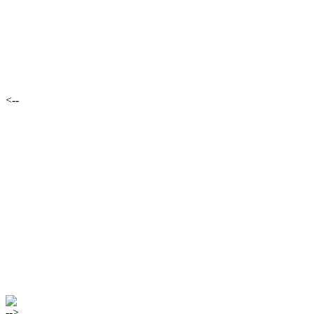
<--
-->