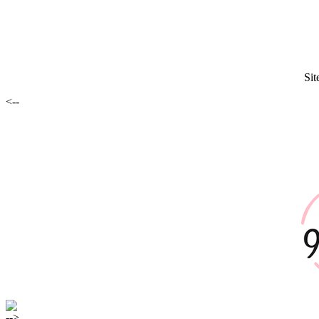
Sit
<--
-->