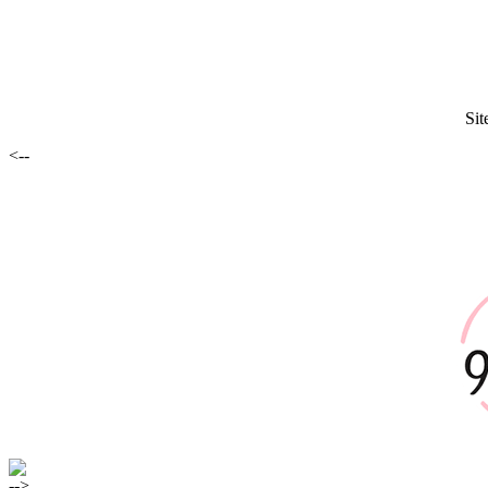
Sit
<--
-->