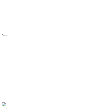
<--
-->